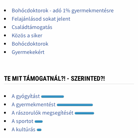
Bohócdoktorok - adó 1% gyermekmentésre
Felajánlásod sokat jelent
Családtámogatás
Közös a siker
Bohócdoktorok
Gyermekekért
TE MIT TÁMOGATNÁL?! - SZERINTED?!
A gyógyítást
A gyermekmentést
A rászorulók megsegítését
A sportot
A kultúrás