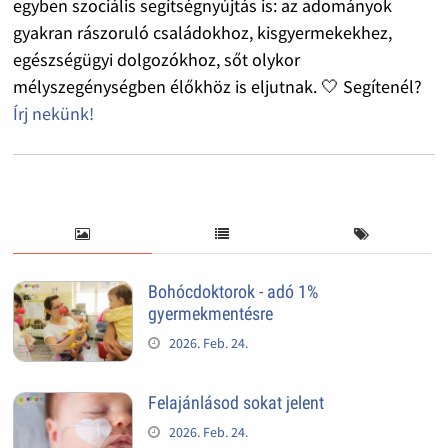
egyben szociális segítségnyújtás is: az adományok
gyakran rászoruló családokhoz, kisgyermekekhez,
egészségügyi dolgozókhoz, sőt olykor
mélyszegénységben élőkhöz is eljutnak. 🤍 Segítenél?
Írj nekünk!
Bohócdoktorok - adó 1%
gyermekmentésre
2026. Feb. 24.
Felajánlásod sokat jelent
2026. Feb. 24.