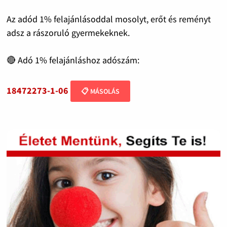
Az adód 1% felajánlásoddal mosolyt, erőt és reményt
adsz a rászoruló gyermekeknek.
🔴 Adó 1% felajánláshoz adószám:
18472273-1-06
📋 MÁSOLÁS