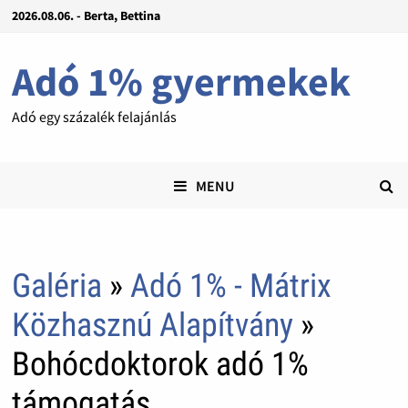
2026.08.06. - Berta, Bettina
Adó 1% gyermekek
Adó egy százalék felajánlás
MENU
Galéria
»
Adó 1% - Mátrix
Közhasznú Alapítvány
»
Bohócdoktorok adó 1%
támogatás