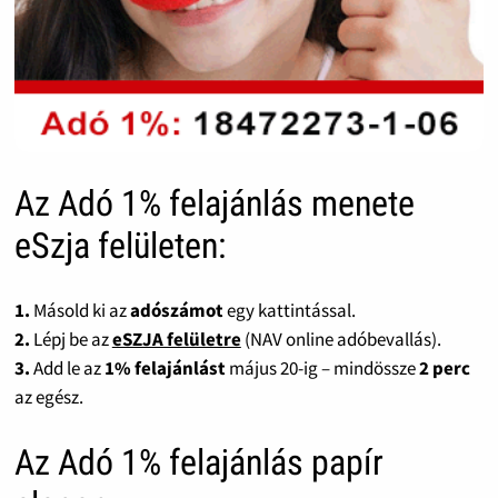
Az Adó 1% felajánlás menete
eSzja felületen:
1.
Másold ki az
adószámot
egy kattintással.
2.
Lépj be az
eSZJA felületre
(NAV online adóbevallás).
3.
Add le az
1% felajánlást
május 20-ig – mindössze
2 perc
az egész.
Az Adó 1% felajánlás papír