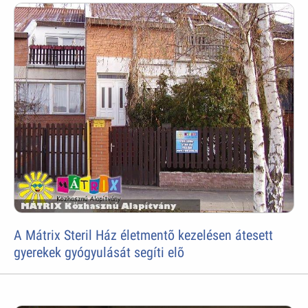
A Mátrix Steril Ház életmentõ kezelésen átesett
gyerekek gyógyulását segíti elõ