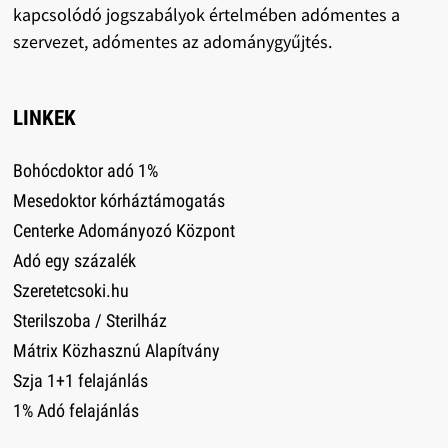
kapcsolódó jogszabályok értelmében adómentes a
szervezet, adómentes az adománygyűjtés.
LINKEK
Bohócdoktor adó 1%
Mesedoktor kórháztámogatás
Centerke Adományozó Központ
Adó egy százalék
Szeretetcsoki.hu
Sterilszoba / Sterilház
Mátrix Közhasznú Alapítvány
Szja 1+1 felajánlás
1% Adó felajánlás