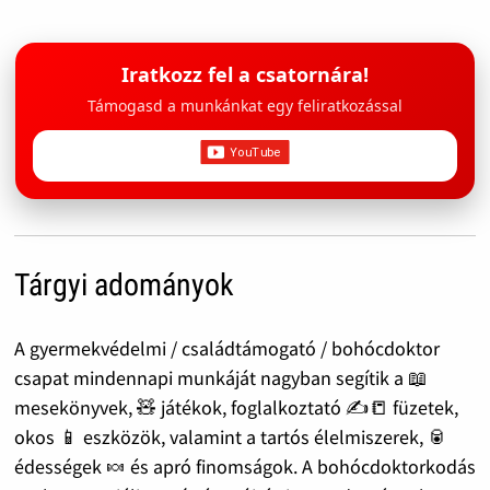
Iratkozz fel a csatornára!
Támogasd a munkánkat egy feliratkozással
Tárgyi adományok
A gyermekvédelmi / családtámogató / bohócdoktor
csapat mindennapi munkáját nagyban segítik a 📖
mesekönyvek, 🧸 játékok, foglalkoztató ✍️📒 füzetek,
okos 📱 eszközök, valamint a tartós élelmiszerek, 🥫
édességek 🍬 és apró finomságok. A bohócdoktorkodás