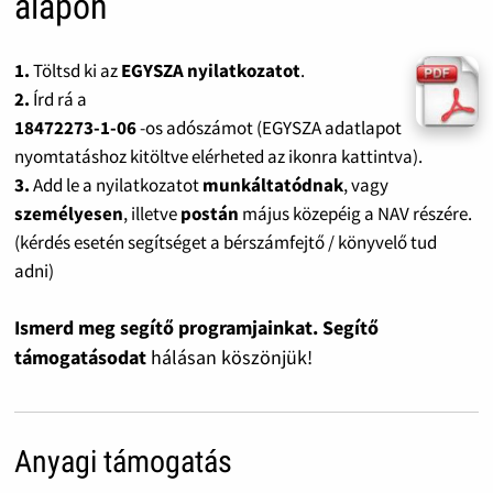
alapon
1.
Töltsd ki az
EGYSZA nyilatkozatot
.
2.
Írd rá a
18472273-1-06
-os adószámot (EGYSZA adatlapot
nyomtatáshoz kitöltve elérheted az ikonra kattintva).
3.
Add le a nyilatkozatot
munkáltatódnak
, vagy
személyesen
, illetve
postán
május közepéig a NAV részére.
(kérdés esetén segítséget a bérszámfejtő / könyvelő tud
adni)
Ismerd meg segítő programjainkat. Segítő
támogatásodat
hálásan köszönjük!
Anyagi támogatás