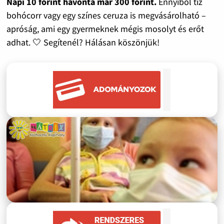
Napi 10 forint havonta már 300 forint.
Ennyiből tíz
bohócorr vagy egy színes ceruza is megvásárolható –
apróság, ami egy gyermeknek mégis mosolyt és erőt
adhat. 🤍 Segítenél? Hálásan köszönjük!