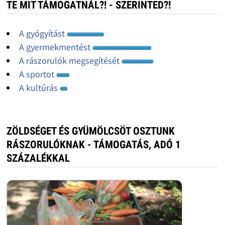
TE MIT TÁMOGATNÁL?! - SZERINTED?!
A gyógyítást
A gyermekmentést
A rászorulók megsegítését
A sportot
A kultúrás
ZÖLDSÉGET ÉS GYÜMÖLCSÖT OSZTUNK
RÁSZORULÓKNAK - TÁMOGATÁS, ADÓ 1
SZÁZALÉKKAL