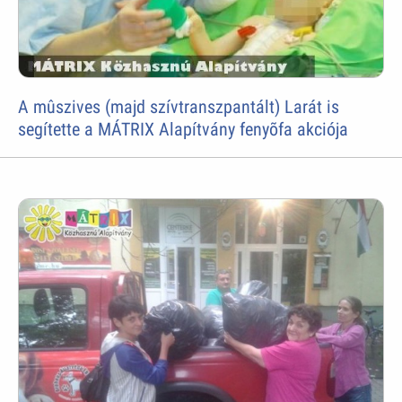
A mûszives (majd szívtranszpantált) Larát is
segítette a MÁTRIX Alapítvány fenyõfa akciója