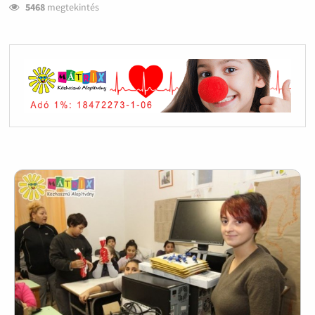
5468
megtekintés