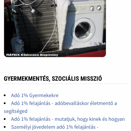
GYERMEKMENTÉS, SZOCIÁLIS MISSZIÓ
Adó 1% Gyermekekre
Adó 1% felajánlás - adóbevalláskor életmentő a
segítséged
Adó 1% felajánlás - mutatjuk, hogy kinek és hogyan
Személyi jövedelem adó 1% felajánlás -