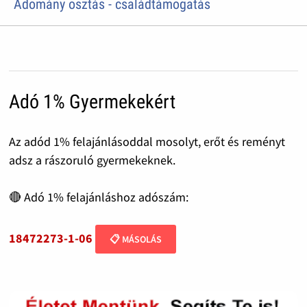
Adomány osztás - családtámogatás
Adó 1% Gyermekekért
Az adód 1% felajánlásoddal mosolyt, erőt és reményt
adsz a rászoruló gyermekeknek.
🔴 Adó 1% felajánláshoz adószám:
18472273-1-06
📋 MÁSOLÁS