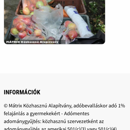
INFORMÁCIÓK
© Mátrix Közhasznú Alapítvány, adóbevalláskor adó 1%
felajánlás a gyermekekért - Adómentes
adománygyűjtés: közhasznú szervezetként az
adománygyűjtés az amerikai 501(c)(3) vagy 501(c)(4)