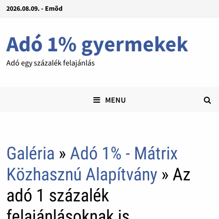
2026.08.09. - Emõd
Adó 1% gyermekek
Adó egy százalék felajánlás
MENU
Galéria
»
Adó 1% - Mátrix
Közhasznú Alapítvány
» Az
adó 1 százalék
felajánlásoknak is