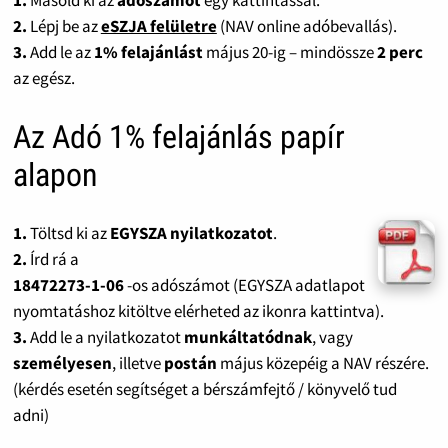
1.
Másold ki az
adószámot
egy kattintással.
2.
Lépj be az
eSZJA felületre
(NAV online adóbevallás).
3.
Add le az
1% felajánlást
május 20-ig – mindössze
2 perc
az egész.
Az Adó 1% felajánlás papír
alapon
1.
Töltsd ki az
EGYSZA nyilatkozatot
.
2.
Írd rá a
18472273-1-06
-os adószámot (EGYSZA adatlapot
nyomtatáshoz kitöltve elérheted az ikonra kattintva).
3.
Add le a nyilatkozatot
munkáltatódnak
, vagy
személyesen
, illetve
postán
május közepéig a NAV részére.
(kérdés esetén segítséget a bérszámfejtő / könyvelő tud
adni)