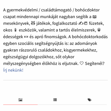
A gyermekvédelmi / családtámogató / bohócdoktor
csapat mindennapi munkáját nagyban segítik a 📖
mesekönyvek, 🧸 játékok, foglalkoztató ✍️📒 füzetek,
okos 📱 eszközök, valamint a tartós élelmiszerek, 🥫
édességek 🍬 és apró finomságok. A bohócdoktorkodás
egyben szociális segítségnyújtás is: az adományok
gyakran rászoruló családokhoz, kisgyermekekhez,
egészségügyi dolgozókhoz, sőt olykor
mélyszegénységben élőkhöz is eljutnak. 🤍 Segítenél?
Írj nekünk!