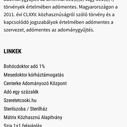
törvények értelmében adómentes. Magyarországon a
2011. évi CLXXV. közhasznúságról szóló törvény és a
kapcsolódó jogszabályok értelmében adómentes a
szervezet, adómentes az adománygyűjtés.
LINKEK
Bohócdoktor adó 1%
Mesedoktor kórháztámogatás
Centerke Adományozó Központ
Adó egy százalék
Szeretetcsoki.hu
Sterilszoba / Sterilház
Mátrix Közhasznú Alapítvány
Szja 1+1 felajánlás