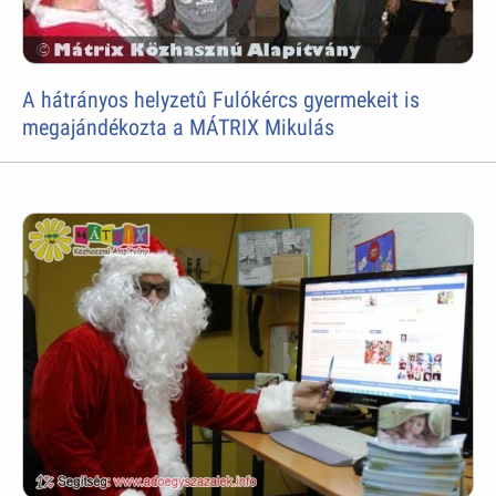
A hátrányos helyzetû Fulókércs gyermekeit is
megajándékozta a MÁTRIX Mikulás