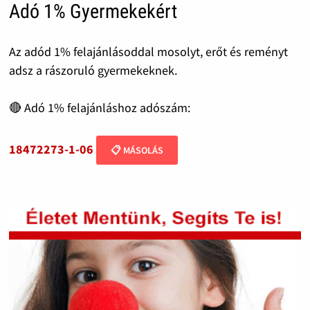
Adó 1% Gyermekekért
Az adód 1% felajánlásoddal mosolyt, erőt és reményt
adsz a rászoruló gyermekeknek.
🔴 Adó 1% felajánláshoz adószám:
18472273-1-06
📋 MÁSOLÁS