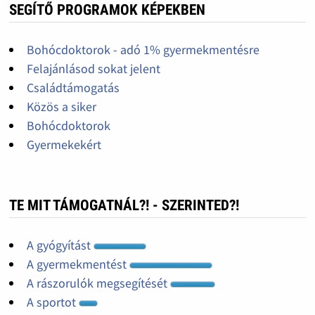
SEGÍTŐ PROGRAMOK KÉPEKBEN
Bohócdoktorok - adó 1% gyermekmentésre
Felajánlásod sokat jelent
Családtámogatás
Közös a siker
Bohócdoktorok
Gyermekekért
TE MIT TÁMOGATNÁL?! - SZERINTED?!
A gyógyítást
A gyermekmentést
A rászorulók megsegítését
A sportot