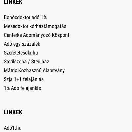
LINKEK
Bohócdoktor adó 1%
Mesedoktor kórháztámogatás
Centerke Adományozó Központ
Adó egy százalék
Szeretetcsoki.hu
Sterilszoba / Sterilház
Mátrix Közhasznú Alapítvány
Szja 1+1 felajánlás
1% Adó felajánlás
LINKEK
Adó1.hu