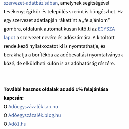
szervezet-adatbázisában
, amelynek segítségével
tevékenységi kör és település szerint is böngészhet. Ha
egy szervezet adatlapján rákattint a „felajánlom”
gombra, oldalunk automatikusan kitölti az
EGYSZA
lapot
a szervezet nevére és adószámára. A kitöltött
rendelkező nyilatkozatot ki is nyomtathatja, és
berakhatja a borítékba az adóbevallási nyomtatványok
közé, de elküldheti külön is az adóhatóság részére.
További hasznos oldalak az adó 1% felajánlása
kapcsán:
O
Adóegyszázalék.lap.hu
O
Adóegyszázalék.blog.hu
O
Adó1.hu