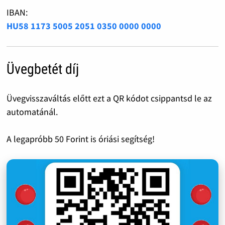
IBAN:
HU58 1173 5005 2051 0350 0000 0000
Üvegbetét díj
Üvegvisszaváltás előtt ezt a QR kódot csippantsd le az
automatánál.
A legapróbb 50 Forint is óriási segítség!