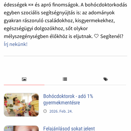
édességek 🍬 és apró finomságok. A bohócdoktorkodás
egyben szociális segítségnyújtás is: az adományok
gyakran rászoruló családokhoz, kisgyermekekhez,
egészségügyi dolgozókhoz, sőt olykor
mélyszegénységben élőkhöz is eljutnak. 🤍 Segítenél?
Írj nekünk!
Bohócdoktorok - adó 1%
gyermekmentésre
2026. Feb. 24.
Felajánlásod sokat jelent