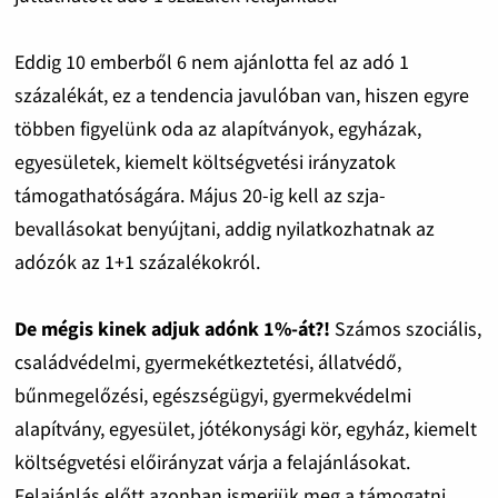
Eddig 10 emberből 6 nem ajánlotta fel az adó 1
százalékát, ez a tendencia javulóban van, hiszen egyre
többen figyelünk oda az alapítványok, egyházak,
egyesületek, kiemelt költségvetési irányzatok
támogathatóságára. Május 20-ig kell az szja-
bevallásokat benyújtani, addig nyilatkozhatnak az
adózók az 1+1 százalékokról.
De mégis kinek adjuk adónk 1%-át?!
Számos szociális,
családvédelmi, gyermekétkeztetési, állatvédő,
bűnmegelőzési, egészségügyi, gyermekvédelmi
alapítvány, egyesület, jótékonysági kör, egyház, kiemelt
költségvetési előirányzat várja a felajánlásokat.
Felajánlás előtt azonban ismerjük meg a támogatni