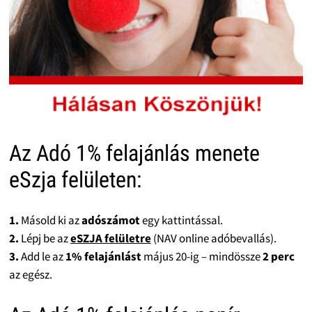
Az Adó 1% felajánlás menete
eSzja felületen:
1.
Másold ki az
adószámot
egy kattintással.
2.
Lépj be az
eSZJA felületre
(NAV online adóbevallás).
3.
Add le az
1% felajánlást
május 20-ig – mindössze
2 perc
az egész.