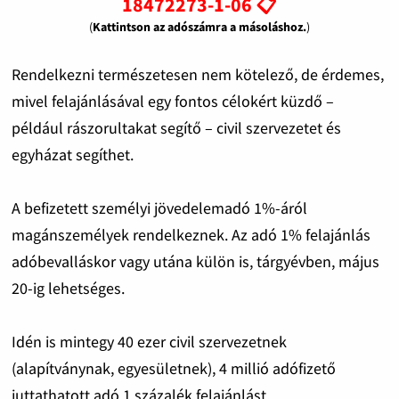
18472273-1-06 📋
(
Kattintson az adószámra a másoláshoz.
)
Rendelkezni természetesen nem kötelező, de érdemes,
mivel felajánlásával egy fontos célokért küzdő –
például rászorultakat segítő – civil szervezetet és
egyházat segíthet.
A befizetett személyi jövedelemadó 1%-áról
magánszemélyek rendelkeznek. Az adó 1% felajánlás
adóbevalláskor vagy utána külön is, tárgyévben, május
20-ig lehetséges.
Idén is mintegy 40 ezer civil szervezetnek
(alapítványnak, egyesületnek), 4 millió adófizető
juttathatott adó 1 százalék felajánlást.