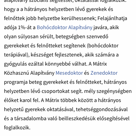
hogy a a hátrányos helyzetben lévő gyerekek és
felnőttek jobb helyzetbe kerülhessenek; Felajánlhatja
adója 1%-át a
Bohócdoktor Alapítvány
javára, akik
olyan súlyosan sérült, betegségben szenvedő
gyerekeket és felnőtteket segítenek (bohócdoktor
terápiával), készséget fejlesztenek, akik számára a
gyógyulás ezáltal könnyebbé válhat. A Mátrix
Közhasznú Alapítvány
Mesedoktor
és
Zenedoktor
programja beteg gyerekeket és felnőtteket, hátrányos
helyzetben lévő csoportokat segít. mély szegénységben
élőket karol fel. A Mátrix többek között a hátrányos
helyzetű gyerekek oktatásával, tehetséggondozásával
és a társadalomba való beilleszkedésük elősegítésével
foglalkozik.