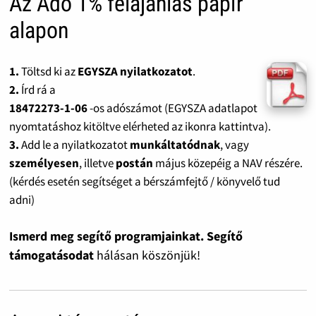
Az Adó 1% felajánlás papír
alapon
1.
Töltsd ki az
EGYSZA nyilatkozatot
.
2.
Írd rá a
18472273-1-06
-os adószámot (EGYSZA adatlapot
nyomtatáshoz kitöltve elérheted az ikonra kattintva).
3.
Add le a nyilatkozatot
munkáltatódnak
, vagy
személyesen
, illetve
postán
május közepéig a NAV részére.
(kérdés esetén segítséget a bérszámfejtő / könyvelő tud
adni)
Ismerd meg segítő programjainkat. Segítő
támogatásodat
hálásan köszönjük!