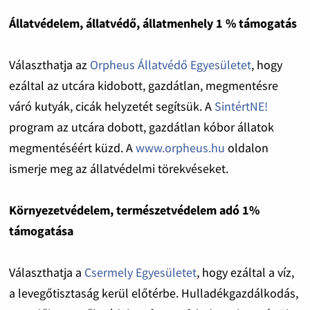
Állatvédelem, állatvédő, állatmenhely 1 % támogatás
Választhatja az
Orpheus Állatvédő Egyesületet
, hogy
ezáltal az utcára kidobott, gazdátlan, megmentésre
váró kutyák, cicák helyzetét segítsük. A
SintértNE!
program az utcára dobott, gazdátlan kóbor állatok
megmentéséért küzd. A
www.orpheus.hu
oldalon
ismerje meg az állatvédelmi törekvéseket.
Környezetvédelem, természetvédelem adó 1%
támogatása
Választhatja a
Csermely Egyesületet
, hogy ezáltal a víz,
a levegőtisztaság kerül előtérbe. Hulladékgazdálkodás,