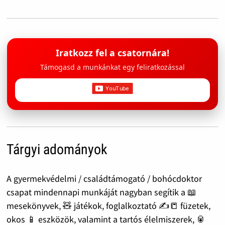
Iratkozz fel a csatornára!
Támogasd a munkánkat egy feliratkozással
Tárgyi adományok
A gyermekvédelmi / családtámogató / bohócdoktor
csapat mindennapi munkáját nagyban segítik a 📖
mesekönyvek, 🧸 játékok, foglalkoztató ✍️📒 füzetek,
okos 📱 eszközök, valamint a tartós élelmiszerek, 🥫