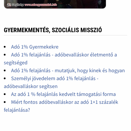
GYERMEKMENTÉS, SZOCIÁLIS MISSZIÓ
Adó 1% Gyermekekre
Adó 1% felajánlás - adóbevalláskor életmentő a
segítséged
Adó 1% felajánlás - mutatjuk, hogy kinek és hogyan
Személyi jövedelem adó 1% felajánlás -
adóbevalláskor segítsen
Az adó 1 % felajánlás kedvelt támogatási forma
Miért fontos adóbevalláskor az adó 1+1 százalék
felajánlása?