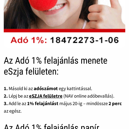
Az Adó 1% felajánlás menete
eSzja felületen:
1.
Másold ki az
adószámot
egy kattintással.
2.
Lépj be az
eSZJA felületre
(NAV online adóbevallás).
3.
Add le az
1% felajánlást
május 20-ig – mindössze
2 perc
az egész.
Az Adó 1% felajánlás papír