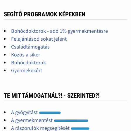
SEGÍTŐ PROGRAMOK KÉPEKBEN
Bohócdoktorok - adó 1% gyermekmentésre
Felajánlásod sokat jelent
Családtámogatás
Közös a siker
Bohócdoktorok
Gyermekekért
TE MIT TÁMOGATNÁL?! - SZERINTED?!
A gyógyítást
A gyermekmentést
A rászorulók megsegítését