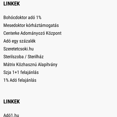
LINKEK
Bohócdoktor adó 1%
Mesedoktor kórháztámogatás
Centerke Adományozó Központ
Adó egy százalék
Szeretetcsoki.hu
Sterilszoba / Sterilház
Mátrix Közhasznú Alapítvány
Szja 1+1 felajánlás
1% Adó felajánlás
LINKEK
Adó1.hu