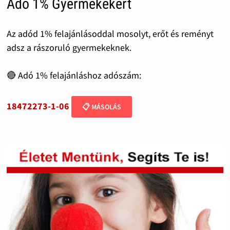
Adó 1% Gyermekekért
Az adód 1% felajánlásoddal mosolyt, erőt és reményt
adsz a rászoruló gyermekeknek.
🔴 Adó 1% felajánláshoz adószám:
18472273-1-06
📋 MÁSOLÁS