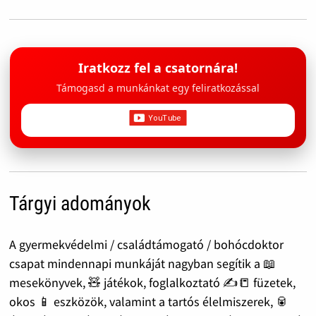
Iratkozz fel a csatornára!
Támogasd a munkánkat egy feliratkozással
Tárgyi adományok
A gyermekvédelmi / családtámogató / bohócdoktor
csapat mindennapi munkáját nagyban segítik a 📖
mesekönyvek, 🧸 játékok, foglalkoztató ✍️📒 füzetek,
okos 📱 eszközök, valamint a tartós élelmiszerek, 🥫