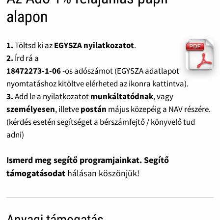
alapon
1.
Töltsd ki az
EGYSZA nyilatkozatot
.
2.
Írd rá a
18472273-1-06
-os adószámot (EGYSZA adatlapot
nyomtatáshoz kitöltve elérheted az ikonra kattintva).
3.
Add le a nyilatkozatot
munkáltatódnak
, vagy
személyesen
, illetve
postán
május közepéig a NAV részére.
(kérdés esetén segítséget a bérszámfejtő / könyvelő tud
adni)
Ismerd meg segítő programjainkat. Segítő
támogatásodat
hálásan köszönjük!
Anyagi támogatás