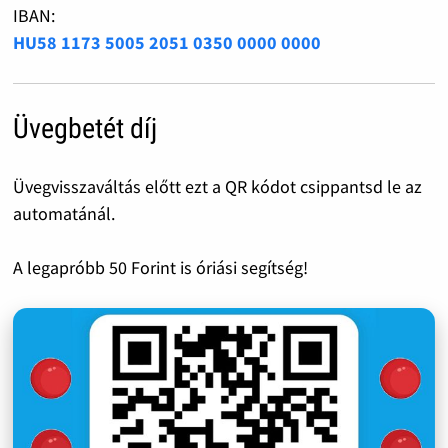
IBAN:
HU58 1173 5005 2051 0350 0000 0000
Üvegbetét díj
Üvegvisszaváltás előtt ezt a QR kódot csippantsd le az
automatánál.
A legapróbb 50 Forint is óriási segítség!