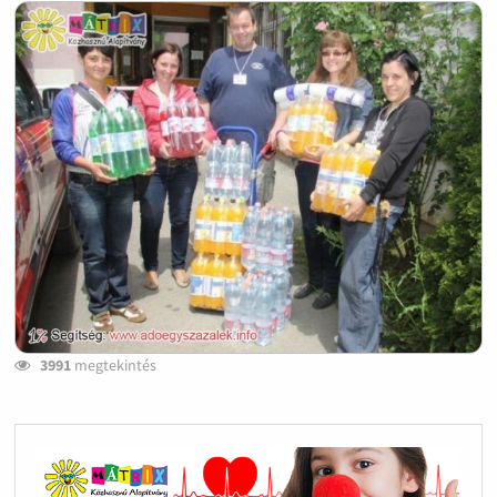
3991
megtekintés