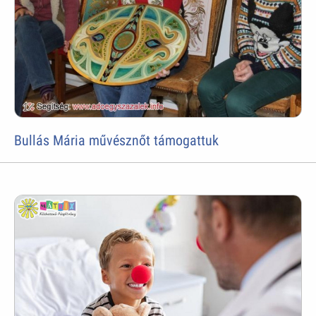
Bullás Mária művésznőt támogattuk