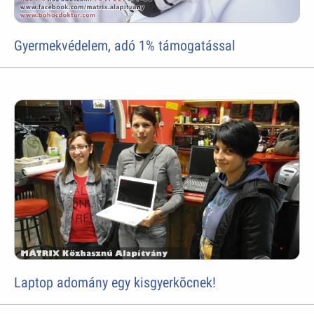
Gyermekvédelem, adó 1% támogatással
Laptop adomány egy kisgyerkõcnek!