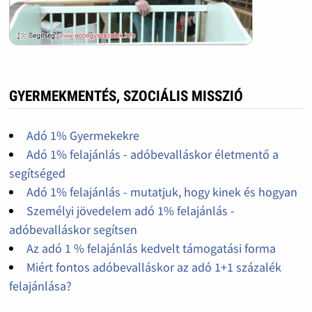
GYERMEKMENTÉS, SZOCIÁLIS MISSZIÓ
Adó 1% Gyermekekre
Adó 1% felajánlás - adóbevalláskor életmentő a
segítséged
Adó 1% felajánlás - mutatjuk, hogy kinek és hogyan
Személyi jövedelem adó 1% felajánlás -
adóbevalláskor segítsen
Az adó 1 % felajánlás kedvelt támogatási forma
Miért fontos adóbevalláskor az adó 1+1 százalék
felajánlása?