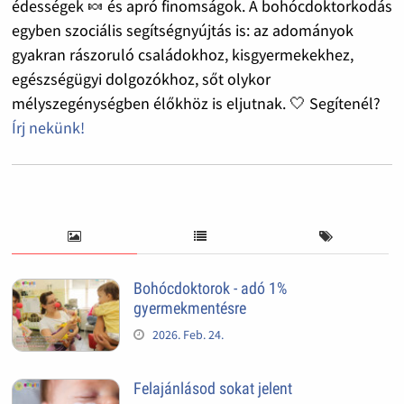
édességek 🍬 és apró finomságok. A bohócdoktorkodás
egyben szociális segítségnyújtás is: az adományok
gyakran rászoruló családokhoz, kisgyermekekhez,
egészségügyi dolgozókhoz, sőt olykor
mélyszegénységben élőkhöz is eljutnak. 🤍 Segítenél?
Írj nekünk!
Bohócdoktorok - adó 1%
gyermekmentésre
2026. Feb. 24.
Felajánlásod sokat jelent