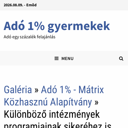
2026.08.09. - Emõd
Adó 1% gyermekek
Adó egy százalék felajánlás
MENU
Galéria
»
Adó 1% - Mátrix
Közhasznú Alapítvány
»
Különböző intézmények
programjainak sikeréhez is