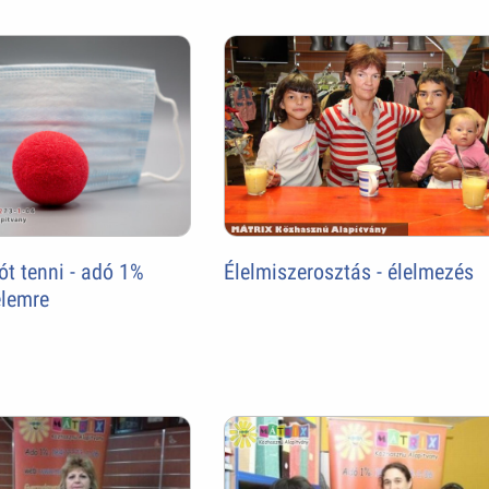
Élelmiszerosztás - élelmezés
jót tenni - adó 1%
lemre