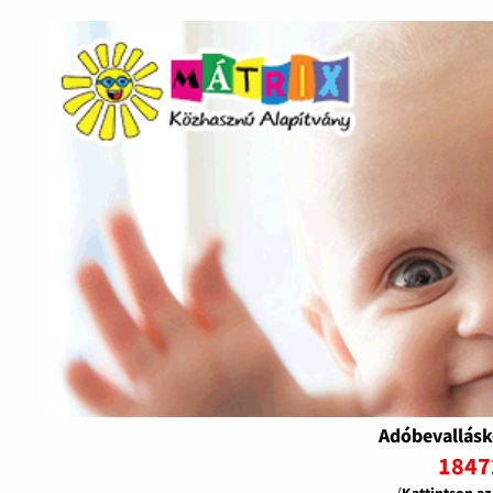
Adóbevallásk
1847