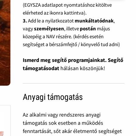
(EGYSZA adatlapot nyomtatáshoz kitöltve
elérheted az ikonra kattintva).
3.
Add le a nyilatkozatot
munkáltatódnak
,
vagy
személyesen
, illetve
postán
május
közepéig a NAV részére. (kérdés esetén
segítséget a bérszámfejtő / könyvelő tud adni)
Ismerd meg segítő programjainkat. Segítő
támogatásodat
hálásan köszönjük!
Anyagi támogatás
Az alkalmi vagy rendszeres anyagi
támogatás sok esetben a működés
fenntartását, sőt akár életmentő segítséget