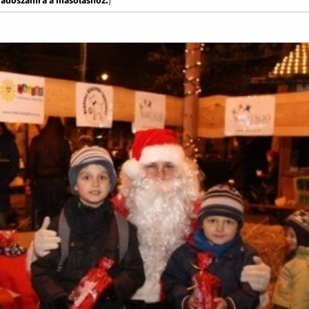
z adószámra a másoláshoz.
)