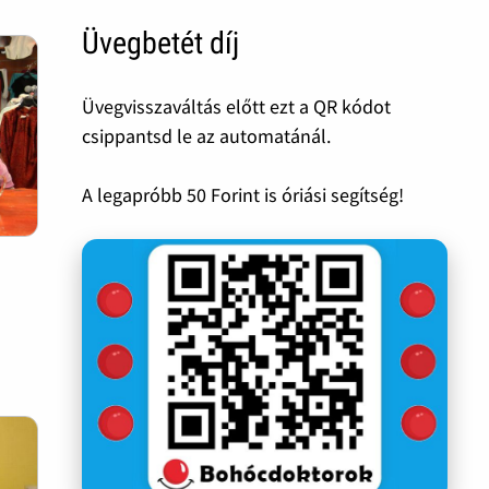
Üvegbetét díj
Üvegvisszaváltás előtt ezt a QR kódot
csippantsd le az automatánál.
A legapróbb 50 Forint is óriási segítség!