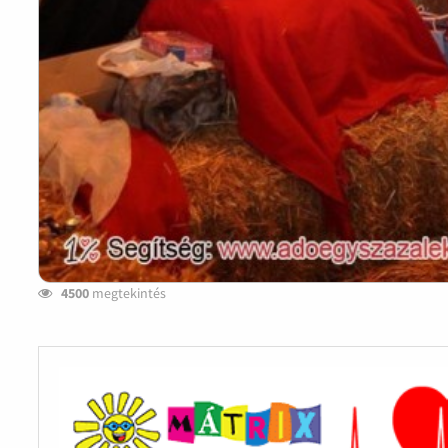
4500
megtekintés