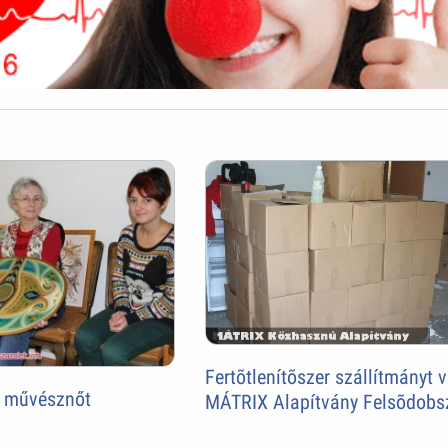
Fertõtlenítõszer szállítmányt v
a művésznőt
MÁTRIX Alapítvány Felsõdobs