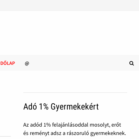
ZDŐLAP
@
Adó 1% Gyermekekért
Az adód 1% felajánlásoddal mosolyt, erőt
és reményt adsz a rászoruló gyermekeknek.