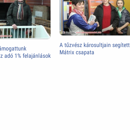
A tűzvész károsultjain segített
támogattunk
Mátrix csapata
z adó 1% felajánlások