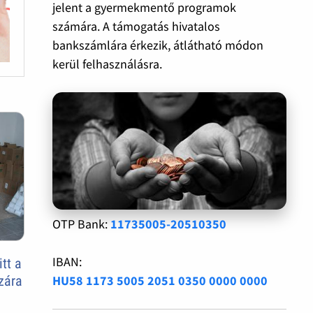
jelent a gyermekmentő programok
számára. A támogatás hivatalos
bankszámlára érkezik, átlátható módon
kerül felhasználásra.
OTP Bank:
11735005-20510350
IBAN:
itt a
HU58 1173 5005 2051 0350 0000 0000
zára