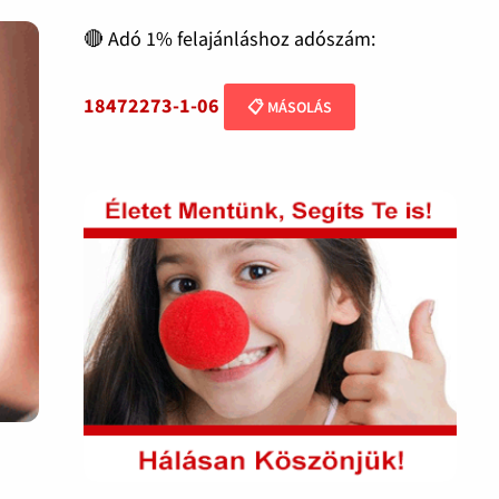
🔴 Adó 1% felajánláshoz adószám:
18472273-1-06
📋 MÁSOLÁS