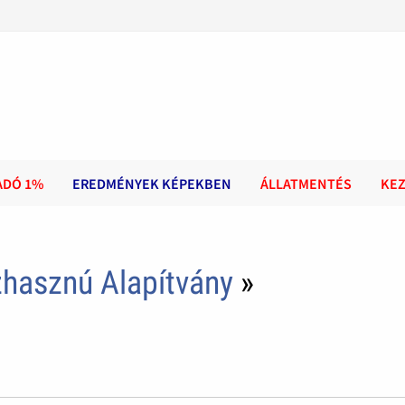
ADÓ 1%
EREDMÉNYEK KÉPEKBEN
ÁLLATMENTÉS
KE
zhasznú Alapítvány
»