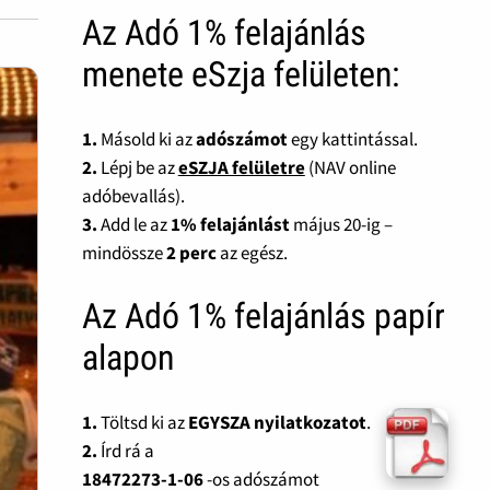
Az Adó 1% felajánlás
menete eSzja felületen:
1.
Másold ki az
adószámot
egy kattintással.
2.
Lépj be az
eSZJA felületre
(NAV online
adóbevallás).
3.
Add le az
1% felajánlást
május 20-ig –
mindössze
2 perc
az egész.
Az Adó 1% felajánlás papír
alapon
1.
Töltsd ki az
EGYSZA nyilatkozatot
.
2.
Írd rá a
18472273-1-06
-os adószámot