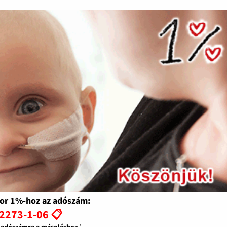
or 1%-hoz az adószám:
2273-1-06 📋