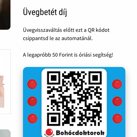
Üvegbetét díj
Üvegvisszaváltás előtt ezt a QR kódot
csippantsd le az automatánál.
A legapróbb 50 Forint is óriási segítség!