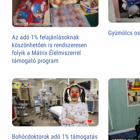
Gyümölcs os
Az adó 1% felajánlásoknak
köszönhetően is rendszeresen
folyik a Mátrix Élelmiszerrel
támogató program
Bohócdoktorok adó 1% támogatás