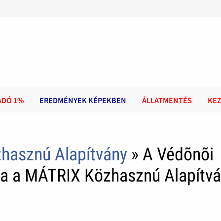
ADÓ 1%
EREDMÉNYEK KÉPEKBEN
ÁLLATMENTÉS
KE
zhasznú Alapítvány
» A Védõnõi
ja a MÁTRIX Közhasznú Alapítv