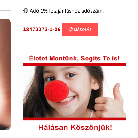
🔴 Adó 1% felajánláshoz adószám:
18472273-1-06
📋 MÁSOLÁS