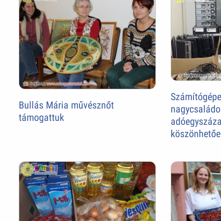
Számítógépe
Bullás Mária művésznőt
nagycsaládo
támogattuk
adóegyszázal
köszönhetőe