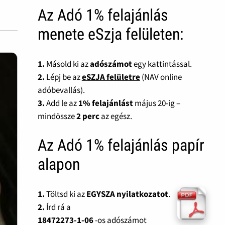
Az Adó 1% felajánlás
menete eSzja felületen:
1.
Másold ki az
adószámot
egy kattintással.
2.
Lépj be az
eSZJA felületre
(NAV online
adóbevallás).
3.
Add le az
1% felajánlást
május 20-ig –
mindössze
2 perc
az egész.
Az Adó 1% felajánlás papír
alapon
1.
Töltsd ki az
EGYSZA nyilatkozatot
.
2.
Írd rá a
18472273-1-06
-os adószámot