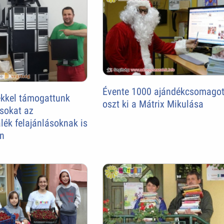
Évente 1000 ajándékcsomago
kkel támogattunk
oszt ki a Mátrix Mikulása
sokat az
ék felajánlásoknak is
n