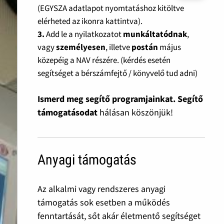
(EGYSZA adatlapot nyomtatáshoz kitöltve
elérheted az ikonra kattintva).
3.
Add le a nyilatkozatot
munkáltatódnak
,
vagy
személyesen
, illetve
postán
május
közepéig a NAV részére. (kérdés esetén
segítséget a bérszámfejtő / könyvelő tud adni)
Ismerd meg segítő programjainkat. Segítő
támogatásodat
hálásan köszönjük!
Anyagi támogatás
Az alkalmi vagy rendszeres anyagi
támogatás sok esetben a működés
fenntartását, sőt akár életmentő segítséget