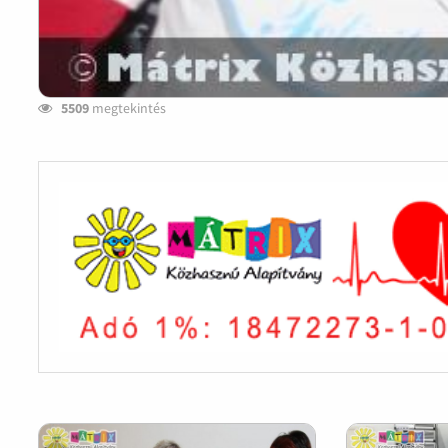
5509
megtekintés