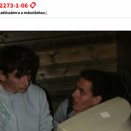
2273-1-06 📋
z adószámra a másoláshoz.
)