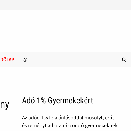
ZDŐLAP
@
Adó 1% Gyermekekért
ány
Az adód 1% felajánlásoddal mosolyt, erőt
és reményt adsz a rászoruló gyermekeknek.