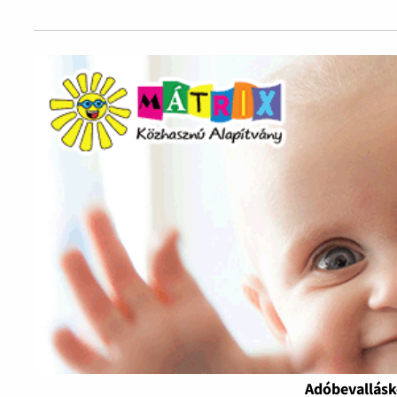
Adóbevallásk