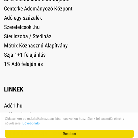
Centerke Adományozó Központ
Adó egy százalék
Szeretetcsoki.hu
Sterilszoba / Sterilház
Mátrix Közhasznú Alapítvány
Szja 1+1 felajánlás
1% Adó felajánlás
LINKEK
Adó1.hu
Adó 1% lap.hu
Oldalainkon és mobil alkalmazásainkban cookie-kat használunk felhasználói élmény
növelésére.
Bővebb info
Adó 1% kisokos
Bohócdoktorok szja 1 százalék
Rendben