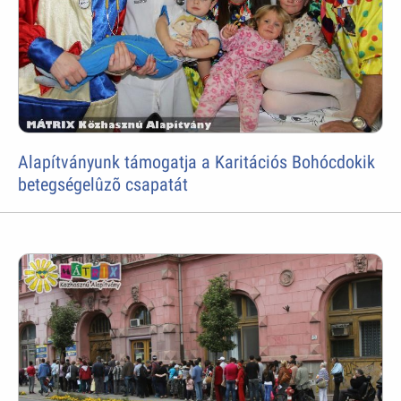
Alapítványunk támogatja a Karitációs Bohócdokik
betegségelûzõ csapatát