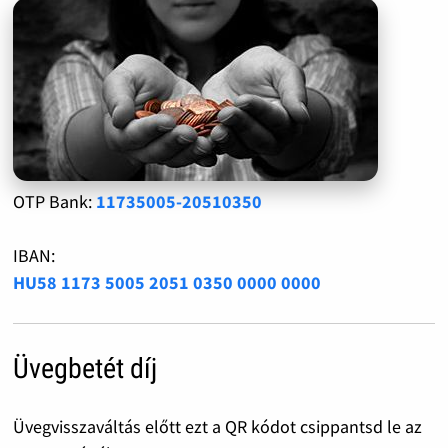
OTP Bank:
11735005-20510350
IBAN:
HU58 1173 5005 2051 0350 0000 0000
Üvegbetét díj
Üvegvisszaváltás előtt ezt a QR kódot csippantsd le az