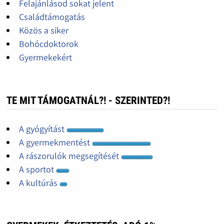
Felajánlásod sokat jelent
Családtámogatás
Közös a siker
Bohócdoktorok
Gyermekekért
TE MIT TÁMOGATNÁL?! - SZERINTED?!
A gyógyítást
A gyermekmentést
A rászorulók megsegítését
A sportot
A kultúrás