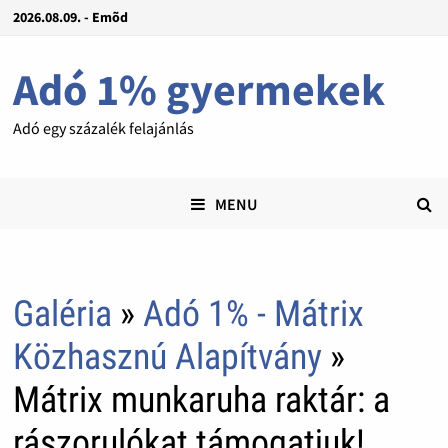
2026.08.09. - Emõd
Adó 1% gyermekek
Adó egy százalék felajánlás
MENU
Galéria
»
Adó 1% - Mátrix
Közhasznú Alapítvány
»
Mátrix munkaruha raktár: a
rászorulókat támogatjuk!