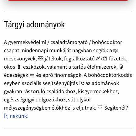
Tárgyi adományok
A gyermekvédelmi / családtámogató / bohócdoktor
csapat mindennapi munkáját nagyban segítik a 📖
mesekönyvek, 🧸 játékok, foglalkoztató ✍️📒 füzetek,
okos 📱 eszközök, valamint a tartós élelmiszerek, 🥫
édességek 🍬 és apró finomságok. A bohócdoktorkodás
egyben szociális segítségnyújtás is: az adományok
gyakran rászoruló családokhoz, kisgyermekekhez,
egészségügyi dolgozókhoz, sőt olykor
mélyszegénységben élőkhöz is eljutnak. 🤍 Segítenél?
Írj nekünk!