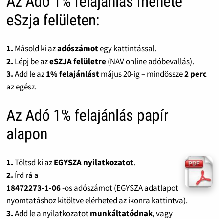
Az Adó 1% felajánlás menete
eSzja felületen:
1.
Másold ki az
adószámot
egy kattintással.
2.
Lépj be az
eSZJA felületre
(NAV online adóbevallás).
3.
Add le az
1% felajánlást
május 20-ig – mindössze
2 perc
az egész.
Az Adó 1% felajánlás papír
alapon
1.
Töltsd ki az
EGYSZA nyilatkozatot
.
2.
Írd rá a
18472273-1-06
-os adószámot (EGYSZA adatlapot
nyomtatáshoz kitöltve elérheted az ikonra kattintva).
3.
Add le a nyilatkozatot
munkáltatódnak
, vagy