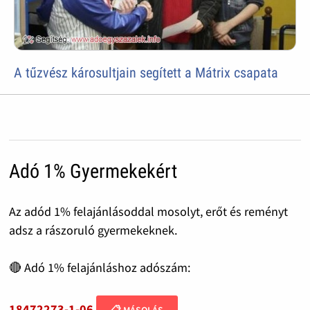
A tűzvész károsultjain segített a Mátrix csapata
Adó 1% Gyermekekért
Az adód 1% felajánlásoddal mosolyt, erőt és reményt
adsz a rászoruló gyermekeknek.
🔴 Adó 1% felajánláshoz adószám:
18472273-1-06