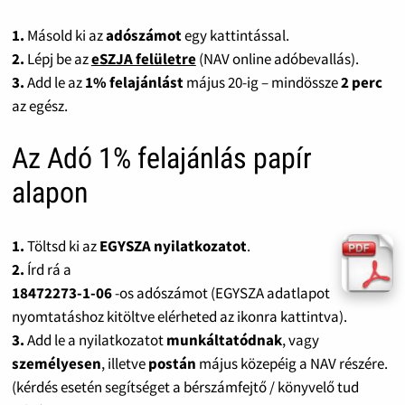
1.
Másold ki az
adószámot
egy kattintással.
2.
Lépj be az
eSZJA felületre
(NAV online adóbevallás).
3.
Add le az
1% felajánlást
május 20-ig – mindössze
2 perc
az egész.
Az Adó 1% felajánlás papír
alapon
1.
Töltsd ki az
EGYSZA nyilatkozatot
.
2.
Írd rá a
18472273-1-06
-os adószámot (EGYSZA adatlapot
nyomtatáshoz kitöltve elérheted az ikonra kattintva).
3.
Add le a nyilatkozatot
munkáltatódnak
, vagy
személyesen
, illetve
postán
május közepéig a NAV részére.
(kérdés esetén segítséget a bérszámfejtő / könyvelő tud