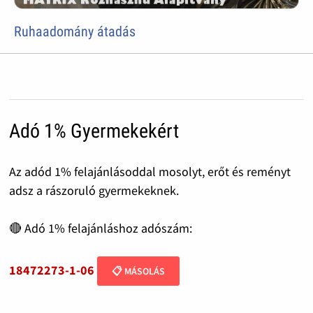
Ruhaadomány átadás
Adó 1% Gyermekekért
Az adód 1% felajánlásoddal mosolyt, erőt és reményt
adsz a rászoruló gyermekeknek.
🔴 Adó 1% felajánláshoz adószám:
18472273-1-06
📋 MÁSOLÁS