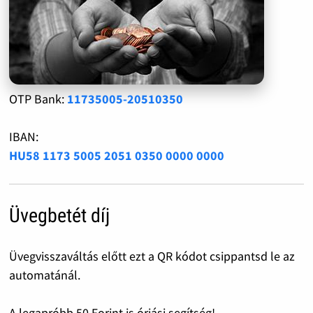
OTP Bank:
11735005-20510350
IBAN:
HU58 1173 5005 2051 0350 0000 0000
Üvegbetét díj
Üvegvisszaváltás előtt ezt a QR kódot csippantsd le az
automatánál.
A legapróbb 50 Forint is óriási segítség!