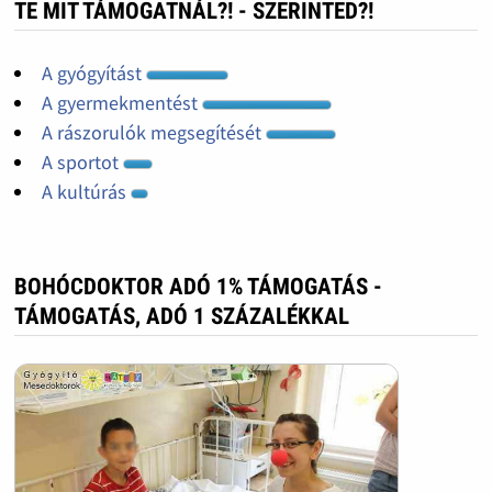
TE MIT TÁMOGATNÁL?! - SZERINTED?!
A gyógyítást
A gyermekmentést
A rászorulók megsegítését
A sportot
A kultúrás
BOHÓCDOKTOR ADÓ 1% TÁMOGATÁS -
TÁMOGATÁS, ADÓ 1 SZÁZALÉKKAL