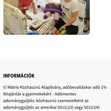
INFORMÁCIÓK
© Mátrix Közhasznú Alapítvány, adóbevalláskor adó 1%
felajánlás a gyermekekért - Adómentes
adománygyűjtés: közhasznú szervezetként az
adománygyűjtés az amerikai 501(c)(3) vagy 501(c)(4)