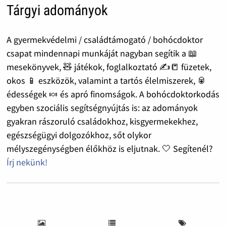
Tárgyi adományok
A gyermekvédelmi / családtámogató / bohócdoktor
csapat mindennapi munkáját nagyban segítik a 📖
mesekönyvek, 🧸 játékok, foglalkoztató ✍️📒 füzetek,
okos 📱 eszközök, valamint a tartós élelmiszerek, 🥫
édességek 🍬 és apró finomságok. A bohócdoktorkodás
egyben szociális segítségnyújtás is: az adományok
gyakran rászoruló családokhoz, kisgyermekekhez,
egészségügyi dolgozókhoz, sőt olykor
mélyszegénységben élőkhöz is eljutnak. 🤍 Segítenél?
Írj nekünk!