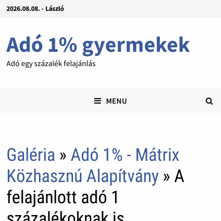
2026.08.08. - László
Adó 1% gyermekek
Adó egy százalék felajánlás
MENU
Galéria
»
Adó 1% - Mátrix
Közhasznú Alapítvány
» A
felajánlott adó 1
százalékoknak is