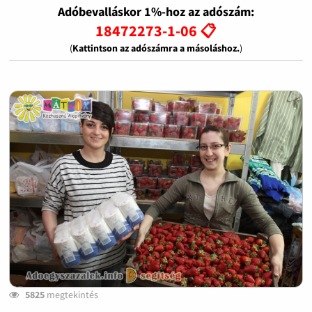
Adóbevalláskor 1%-hoz az adószám:
18472273-1-06 📋
(
Kattintson az adószámra a másoláshoz.
)
5825
megtekintés