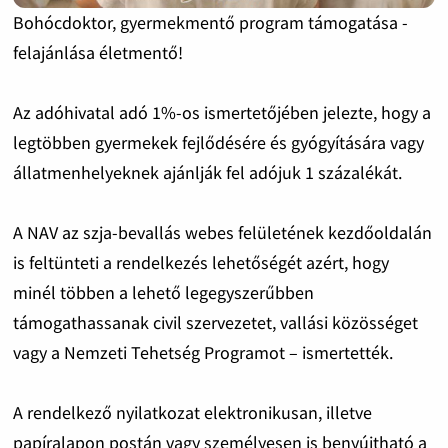
Bohócdoktor, gyermekmentő program támogatása -
felajánlása életmentő!
Az adóhivatal adó 1%-os ismertetőjében jelezte, hogy a
legtöbben gyermekek fejlődésére és gyógyítására vagy
állatmenhelyeknek ajánlják fel adójuk 1 százalékát.
A NAV az szja-bevallás webes felületének kezdőoldalán
is feltünteti a rendelkezés lehetőségét azért, hogy
minél többen a lehető legegyszerűbben
támogathassanak civil szervezetet, vallási közösséget
vagy a Nemzeti Tehetség Programot – ismertették.
A rendelkező nyilatkozat elektronikusan, illetve
papíralapon postán vagy személyesen is benyújtható a