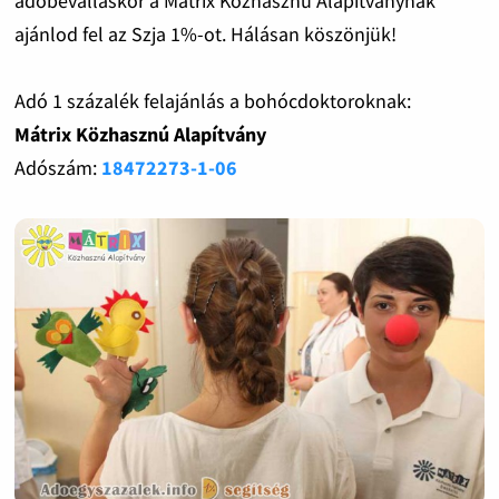
adóbevalláskor a Mátrix Közhasznú Alapítványnak
ajánlod fel az Szja 1%-ot. Hálásan köszönjük!
Adó 1 százalék felajánlás a bohócdoktoroknak:
Mátrix Közhasznú Alapítvány
Adószám:
18472273-1-06