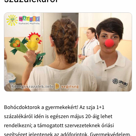
Bohócdoktorok a gyermekekért! Az szja 1+1
százalékáról idén is egészen május 20-áig lehet
rendelkezni; a támogatott szervezeteknek óriási
segítséget jelentenek az adóforintok. Gyermekvédelem,