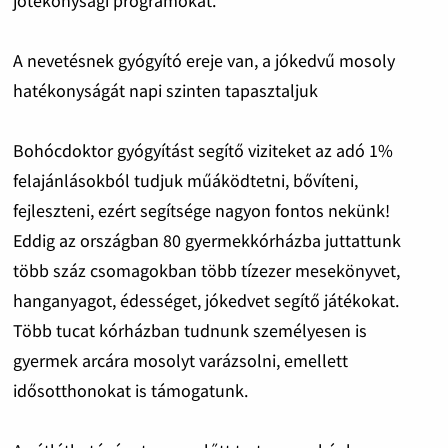
jótékonysági programokat.
A nevetésnek gyógyító ereje van, a jókedvű mosoly
hatékonyságát napi szinten tapasztaljuk
Bohócdoktor gyógyítást segítő viziteket az adó 1%
felajánlásokból tudjuk műáködtetni, bővíteni,
fejleszteni, ezért segítsége nagyon fontos nekünk!
Eddig az országban 80 gyermekkórházba juttattunk
több száz csomagokban több tízezer mesekönyvet,
hanganyagot, édességet, jókedvet segítő játékokat.
Több tucat kórházban tudnunk személyesen is
gyermek arcára mosolyt varázsolni, emellett
idősotthonokat is támogatunk.