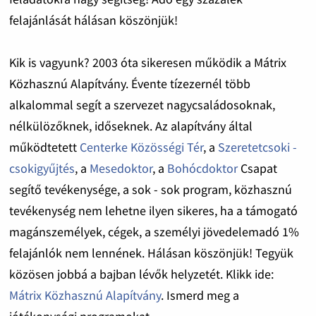
felajánlását hálásan köszönjük!
Kik is vagyunk? 2003 óta sikeresen működik a Mátrix
Közhasznú Alapítvány. Évente tízezernél több
alkalommal segít a szervezet nagycsaládosoknak,
nélkülözőknek, időseknek. Az alapítvány által
működtetett
Centerke Közösségi Tér
, a
Szeretetcsoki -
csokigyűjtés
, a
Mesedoktor
, a
Bohócdoktor
Csapat
segítő tevékenysége, a sok - sok program, közhasznú
tevékenység nem lehetne ilyen sikeres, ha a támogató
magánszemélyek, cégek, a személyi jövedelemadó 1%
felajánlók nem lennének. Hálásan köszönjük! Tegyük
közösen jobbá a bajban lévők helyzetét. Klikk ide:
Mátrix Közhasznú Alapítvány
. Ismerd meg a