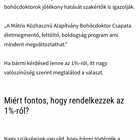
bohócdoktorok jótékony hatását szakértők is igazolják.
„A Mátrix Közhasznú Alapítvány Bohócdoktor Csapata
életmegmentő, feltöltő, boldogság program ami
mindent megváltoztathat.”
Ha bármi kérdésed lenne az 1%-ról, itt nagy
valószínűség szerint megtalálod a választ.
Miért fontos, hogy rendelkezzek az
1%-ról?
Nagy szükségünk van rád, hogy bármi történjék a