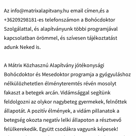
Az info@matrixalapitvany.hu email címen,és a
+36209298181-es telefonszámon a Bohócdoktor
Szolgálattal, és alapítványunk többi programjával
kapcsolatban örömmel, és szívesen tájékoztatást
adunk Neked is.
A Mátrix Közhasznú Alapítvány jótékonysági
Bohócdoktor és Mesedoktor programja a gyógyuláshoz
nélkülözhetetlen élményteremtés révén mosolyt
fakaszt a betegek arcán. Vidámsággal segítünk
feldolgozni az olykor nagybeteg gyermekek, felnőttek
állapotát. A pozitív élmények, a vidám pillanatok a
betegség okozta negatív lelki állapoton a résztvevő
felülkerekedik. Együtt csodákra vagyunk képesek!