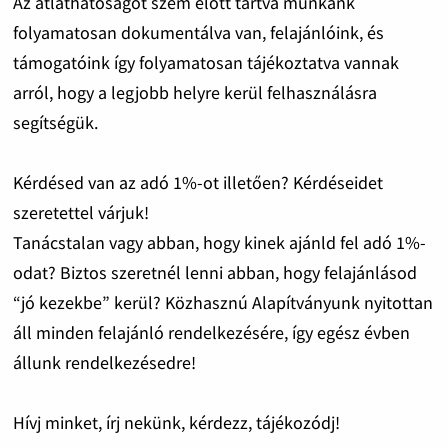
Az átláthatóságot szem előtt tartva munkánk
folyamatosan dokumentálva van, felajánlóink, és
támogatóink így folyamatosan tájékoztatva vannak
arról, hogy a legjobb helyre kerül felhasználásra
segítségük.
Kérdésed van az adó 1%-ot illetően? Kérdéseidet
szeretettel várjuk!
Tanácstalan vagy abban, hogy kinek ajánld fel adó 1%-
odat? Biztos szeretnél lenni abban, hogy felajánlásod
“jó kezekbe” kerül? Közhasznú Alapítványunk nyitottan
áll minden felajánló rendelkezésére, így egész évben
állunk rendelkezésedre!
Hívj minket, írj nekünk, kérdezz, tájékozódj!