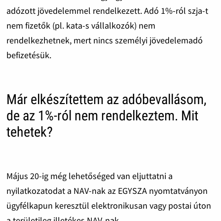
adózott jövedelemmel rendelkezett. Adó 1%-ról szja-t
nem fizetők (pl. kata-s vállalkozók) nem
rendelkezhetnek, mert nincs személyi jövedelemadó
befizetésük.
Már elkészítettem az adóbevallásom,
de az 1%-ról nem rendelkeztem. Mit
tehetek?
Május 20-ig még lehetőséged van eljuttatni a
nyilatkozatodat a NAV-nak az EGYSZA nyomtatványon
ügyfélkapun keresztül elektronikusan vagy postai úton
a területileg illetékes NAV-nak.