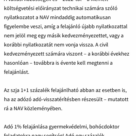
költségvetési előirányzat technikai számára szóló
nyilatkozatot a NAV mindaddig automatikusan
figyelembe veszi, amíg a felajánló újabb nyilatkozattal
nem jelöl meg egy másik kedvezményezettet, vagy a
korábbi nyilatkozatát nem vonja vissza. A civil
kedvezményezett számára viszont – a korábbi évekhez
hasonlóan – továbbra is évente kell megtenni a
felajánlást.
Az szja 1+1 százalék felajánlható abban az esetben is,
ha az adózó adó-visszatérítésben részesült – mutatott
rá a NAV közleményében.
Adó 1% felajánlása gyermekvédelmi, bohócdoktor
feladatokra nagy segítség! Adó egy százalék